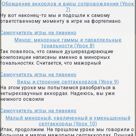
Обращение аккордов и виды сопровождения (Урок
7)
Ну вот наконец-то мы и подошли к самому
ответственному моменту в игре на фортепиано.
Самоучитель игры на пианино
Минор: минорные гаммы и параллельные
тональности (Урок 8)
Так повелось, что самые душераздирающие
композиции написаны именно в минорных
тональностях. Считается, что мажорный
Самоучитель игры на пианино
Виды и строение септаккордов (Урок 9)
На этом уроке мы попытаемся разобраться в
четырехзвучных аккордах. Надеюсь, вы уже
немного освоили
Самоучитель игры на пианино
Малый минорный, увеличенный и уменьшенный
септаккорды (Урок 10)
Итак, продолжим. На прошлом уроке мы говорили о
большом и малом мажорном септаккордах. Лучший