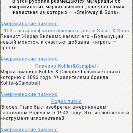
В этой рубрике размещаются материалы об
американских марках пианино, наверно самая
известная из которых — «Steinway & Sons».
Американские пианино
102 клавиши фантастического рояля Stuart & Sons
Пианист Жерар Вильемс назвал его «Большущий
новый монстр», к счастью, добавив: «играть —
просто
Американские пианино
Пианино Kohler&Campbell
Марка пианино Kohler & Campbell начинает свою
историю с 1896 года. Учредителями бренда
Kohler&Campbell
Американские пианино
Родес пиано
Rhodes Piano был изобретен американцем
Герольдом Родесом в 1942 году. Это излюбленный
инструмент исполнителей
Американские пианино