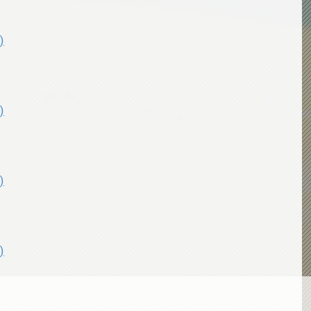
)
)
)
)