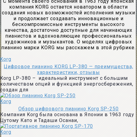
С момента своего основания в 1963 году японская
компания KORG остается новатором в области
создания новых возможностей исполнения музыки
и продолжает создавать инновационные и
бескомпромиссные инструменты высокого
качества, достаточно доступные для начинающих
пианистов и вдохновляющие профессиональных
художников и музыкантов. О моделях цифровых
пианино марки KORG мы расскажем в этой рубрике.
Korg
Цифровое пианино KORG LP-380 — преимущества,
характеристики, отзывы
Korg LP-380 – идеальный инструмент с большим
количеством опций и функцией энергосбережения,
создан для
Korg
Обзор цифрового пианино Korg SP-250
Компания Korg была основана в Японии в 1963 году
Цутому Като и Тадаши Осанаи,
Korg