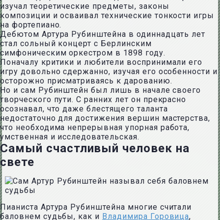
изучал теоретические предметы, законы
композиции и осваивал технические тонкости игры
на фортепиано.
Дебютом Артура Рубинштейна в одиннадцать лет
стал сольный концерт с Берлинским
симфоническим оркестром в 1898 году.
Поначалу критики и любители воспринимали его
игру довольно сдержанно, изучая его особенности и
осторожно присматриваясь к дарованию.
Но и сам Рубинштейн был лишь в начале своего
творческого пути. С ранних лет он прекрасно
осознавал, что даже блестящего таланта
недостаточно для достижения вершин мастерства,
что необходима непрерывная упорная работа,
умственная и исследовательская.
Самый счастливый человек на
свете
Пианиста Артура Рубинштейна многие считали
баловнем судьбы, как и
Владимира Горовица
,