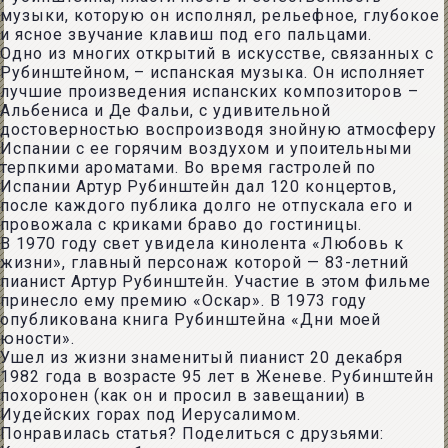
музыки, которую он исполнял, рельефное, глубокое
и ясное звучание клавиш под его пальцами.
Одно из многих открытий в искусстве, связанных с
Рубинштейном, – испанская музыка. Он исполняет
лучшие произведения испанских композиторов –
Альбениса и Де Фальи, с удивительной
достоверностью воспроизводя знойную атмосферу
Испании с ее горячим воздухом и упоительными
терпкими ароматами. Во время гастролей по
Испании Артур Рубинштейн дал 120 концертов,
после каждого публика долго не отпускала его и
провожала с криками браво до гостиницы.
В 1970 году свет увидела кинолента «Любовь к
жизни», главный персонаж которой — 83-летний
пианист Артур Рубинштейн. Участие в этом фильме
принесло ему премию «Оскар». В 1973 году
опубликована книга Рубинштейна «Дни моей
юности».
Ушел из жизни знаменитый пианист 20 декабря
1982 года в возрасте 95 лет в Женеве. Рубинштейн
похоронен (как он и просил в завещании) в
Иудейских горах под Иерусалимом.
Понравилась статья? Поделиться с друзьями: