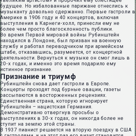
«великим артистом» и пророчил ему блестящее
будущее. Но избалованные парижане отнеслись к
музыканту довольно сдержанно. Первые гастроли в
Америке в 1906 году и 40 концертов, включая
выступления в Карнеги-холл, принесли ему не
более чем просто благосклонность публики.
Во время Первой мировой войны Рубинштейн
находился в Лондоне, был призван на военную
службу и работал переводчиком при армейском
штабе, отказавшись, разумеется, от концертной
деятельности. Вернуться к музыке он смог лишь в
20-х годах, и именно это время подарило ему
истинное признание.
Признание и триумф
Рубинштейн снова дает гастроли в Европе.
Концерты проходят под бурные овации, газеты
рассыпаются в восторженных рецензиях.
Единственная страна, которую игнорирует
Рубинштейн – нацистская Германия.
Демонстративно отвергнув просьбы о
выступлениях в 30-х годах, он никогда более не
ступит на землю этой страны.
В 1937 пианист решается на вторую поездку в США
с гастролями, и на этот раз его визит становится