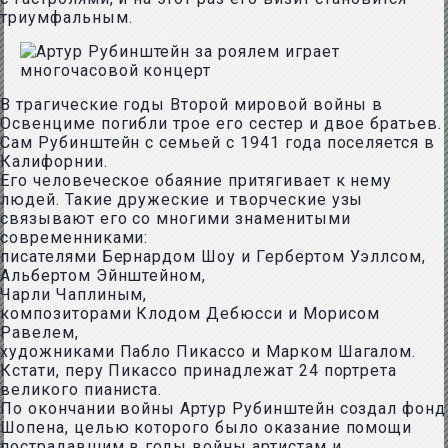
триумфальным.
В трагические годы Второй мировой войны в
Освенциме погибли трое его сестер и двое братьев.
Сам Рубинштейн с семьей с 1941 года поселяется в
Калифорнии.
Его человеческое обаяние притягивает к нему
людей. Такие дружеские и творческие узы
связывают его со многими знаменитыми
современниками:
писателями Бернардом Шоу и Гербертом Уэллсом,
Альбертом Эйнштейном,
Чарли Чаплиным,
композиторами Клодом Дебюсси и Морисом
Равелем,
художниками Пабло Пикассо и Марком Шагалом.
Кстати, перу Пикассо принадлежат 24 портрета
великого пианиста.
По окончании войны Артур Рубинштейн создал фонд
Шопена, целью которого было оказание помощи
пострадавшим в годы войны артистам и