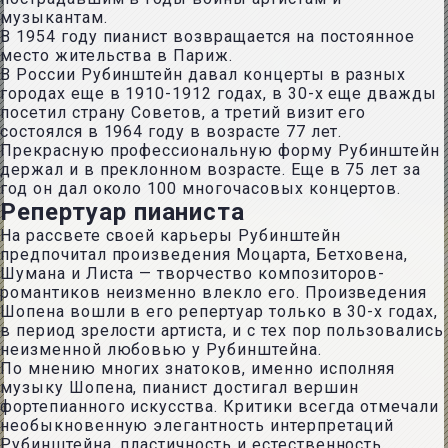
музыкантам.
В 1954 году пианист возвращается на постоянное
место жительства в Париж.
В России Рубинштейн давал концерты в разных
городах еще в 1910-1912 годах, в 30-х еще дважды
посетил страну Советов, а третий визит его
состоялся в 1964 году в возрасте 77 лет.
Прекрасную профессиональную форму Рубинштейн
держал и в преклонном возрасте. Еще в 75 лет за
год он дал около 100 многочасовых концертов.
Репертуар пианиста
На рассвете своей карьеры Рубинштейн
предпочитал произведения Моцарта, Бетховена,
Шумана и Листа — творчество композиторов-
романтиков неизменно влекло его. Произведения
Шопена вошли в его репертуар только в 30-х годах,
в период зрелости артиста, и с тех пор пользовались
неизменной любовью у Рубинштейна.
По мнению многих знатоков, именно исполняя
музыку Шопена, пианист достигал вершин
фортепианного искусства. Критики всегда отмечали
необыкновенную элегантность интерпретаций
Рубинштейна, пластичность и естественность