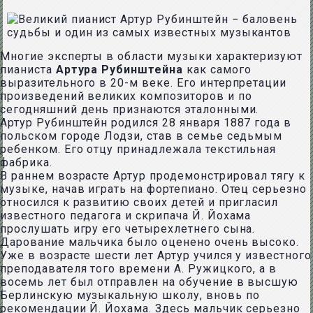
Многие эксперты в области музыки характеризуют
пианиста
Артура Рубинштейна
как самого
выразительного в 20-м веке. Его интерпретации
произведений великих композиторов и по
сегодняшний день признаются эталонными.
Артур Рубинштейн родился 28 января 1887 года в
польском городе Лодзи, став в семье седьмым
ребенком. Его отцу принадлежала текстильная
фабрика.
В раннем возрасте Артур продемонстрировал тягу к
музыке, начав играть на фортепиано. Отец серьезно
относился к развитию своих детей и пригласил
известного педагога и скрипача Й. Йохама
прослушать игру его четырехлетнего сына.
Дарование мальчика было оценено очень высоко.
Уже в возрасте шести лет Артур учился у известного
преподавателя того времени А. Ружицкого, а в
восемь лет был отправлен на обучение в высшую
Берлинскую музыкальную школу, вновь по
рекомендации Й. Йохама. Здесь мальчик серьезно