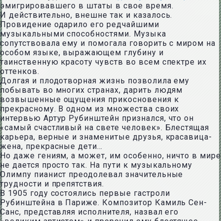
эмигрировавшего в штаты в свое время.
И действительно, внешне так и казалось.
Провидение одарило его редчайшими
музыкальными способностями. Музыка
сопутствовала ему и помогала говорить с миром на
особом языке, выражающем глубину и
таинственную красоту чувств во всем спектре их
оттенков.
Долгая и плодотворная жизнь позволила ему
побывать во многих странах, дарить людям
возвышенные ощущения прикосновения к
прекрасному. В одном из множества своих
интервью Артур Рубинштейн признался, что он
«самый счастливый на свете человек». Блестящая
карьера, верные и знаменитые друзья, красавица-
жена, прекрасные дети…
Но даже гениям, а может, им особенно, ничто в мире
не дается просто так. На пути к музыкальному
Олимпу пианист преодолевал значительные
трудности и препятствия.
В 1905 году состоялись первые гастроли
Рубинштейна в Париже. Композитор Камиль Сен-
Санс, представляя исполнителя, назвал его