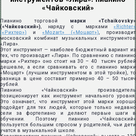
«Чайковский»
Пианино торговой
марки «Tchaikovsky»
(«Чайковский»)
, наряду с марками
«Richter»
(«Рихтер»)
и
«Mozart» («Моцарт»)
, производит
московский комбинат музыкальных инструментов
«Лира».
Этот инструмент — наиболее бюджетный вариант из
тех, что производит «Лира». По сравнению с пианино
марки «Рихтер» оно стоит на 30 – 40 тысяч рублей
дешевле, а если сравнивать его с пианино марки
«Моцарт» (лучшим инструментом в этой тройке), то
разница в цене составит примерно 40 – 50 тысяч
рублей.
Пианино «Чайковский» производитель
позиционирует как инструмент начального уровня.
Это означает, что инструмент этой марки хорошо
подойдет для тех людей, которые только недавно
сели за фортепиано и делают первые шаги в
обучении. Поэтому пианино «Чайковский»
пользуется большим спросом у родителей, чьи дети
учатся в музыкальной школе.