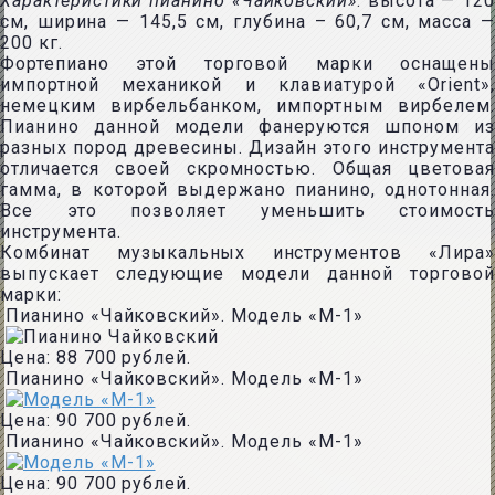
Характеристики пианино «Чайковский»
: высота — 120
см, ширина — 145,5 см, глубина – 60,7 см, масса —
200 кг.
Фортепиано этой торговой марки оснащены
импортной механикой и клавиатурой «Orient»,
немецким вирбельбанком, импортным вирбелем.
Пианино данной модели фанеруются шпоном из
разных пород древесины. Дизайн этого инструмента
отличается своей скромностью. Общая цветовая
гамма, в которой выдержано пианино, однотонная.
Все это позволяет уменьшить стоимость
инструмента.
Комбинат музыкальных инструментов «Лира»
выпускает следующие модели данной торговой
марки:
Пианино «Чайковский». Модель «М-1»
Цена: 88 700 рублей.
Пианино «Чайковский». Модель «М-1»
Цена: 90 700 рублей.
Пианино «Чайковский». Модель «М-1»
Цена: 90 700 рублей.