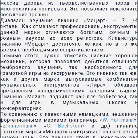
массив дерева из твердолиственных пород и
многослойная полировка. Это позволяет исключить
появление трещин.
Диапазон звучания пианино «Моцарт» — 7 1/4
октавы. Как отмечают профессионалы, инструменты
данной марки отличаются богатым, сочным и
ровным звуком во всех регистрах. Клавиатура
пианино «Моцарт» достаточно легкая, но в то же
время с необходимым сопротивлением.
Помимо этого, нужно отметить наличие хорошей
механики, которая позволяет добиться отличного
тембрового звучания, так необходимого для
грамотной игры на инструменте. Это пианино так же,
как и другие марки, выпускаемые комбинатом
музыкальных инструментов «Лира», обладает
прекрасным «академическим» внешним видом.
Пианино «Mozart» подойдет как для любителей, так
и для игры в музыкальных школах и
консерваториях.
По сравнению с известными немецкими, чешскими
фортепианными марками (например: «
W. Hoffmann
»,
«
Zimmermann
», «
C. Bechstein
» и др.) пианино
торговой марки «Моцарт» выигрывает за счет своей
низкой цены. Это пианино стоит в несколько раз