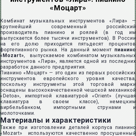
«Моцарт»
Комбинат музыкальных инструментов «Лира» —
крупнейший современный российский
производитель пианино и роялей (в год им
выпускается более тысячи инструментов). В России
на его долю приходится пятьдесят процентов
фортепианного рынка. На данный момент
пианино
«Mozart»
, выпускаемое комбинатом музыкальных
инструментов «Лира», является одной из последних
разработок данного предприятия.
Пианино «Моцарт» — это один из первых российских
инструментов европейского уровня качества,
поскольку инструменты этой торговой марки
оснащены высококачественной чешской механикой
«Detoa», импортной клавиатурой «Orient» (лучшая
клавиатура в своем классе), немецким
вирбельбанком, импортными струнами и
молоточками.
Материалы и характеристики
Также при изготовлении деталей корпуса пианино
«Mozart» используются качественно просушенный