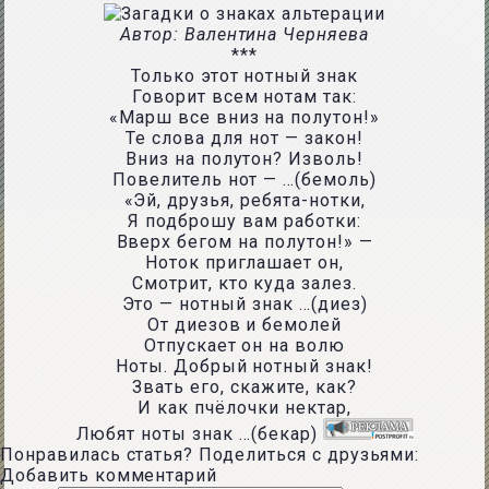
Автор: Валентина Черняева
***
Только этот нотный знак
Говорит всем нотам так:
«Марш все вниз на полутон!»
Те слова для нот — закон!
Вниз на полутон? Изволь!
Повелитель нот — …(бемоль)
«Эй, друзья, ребята-нотки,
Я подброшу вам работки:
Вверх бегом на полутон!» —
Ноток приглашает он,
Смотрит, кто куда залез.
Это — нотный знак …(диез)
От диезов и бемолей
Отпускает он на волю
Ноты. Добрый нотный знак!
Звать его, скажите, как?
И как пчёлочки нектар,
Любят ноты знак …(бекар)
Понравилась статья? Поделиться с друзьями:
Добавить комментарий