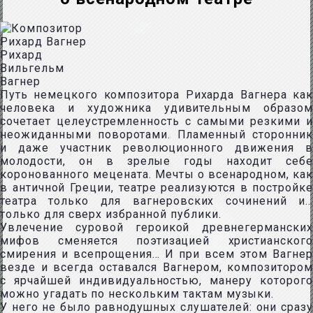
Рихард
Вильгельм
Вагнер
Путь немецкого композитора Рихарда Вагнера как
человека и художника удивительным образом
сочетает целеустремленность с самыми резкими и
неожиданными поворотами. Пламенный сторонник
и даже участник революционного движения в
молодости, он в зрелые годы находит себе
коронованного мецената. Мечты о всенародном, как
в античной Греции, театре реализуются в постройке
театра только для вагнеровских сочинений и…
только для сверх избранной публики.
Увлечение суровой героикой древнегерманских
мифов сменяется поэтизацией христианского
смирения и всепрощения… И при всем этом Вагнер
везде и всегда оставался Вагнером, композитором
с ярчайшей индивидуальностью, манеру которого
можно угадать по нескольким тактам музыки.
У него не было равнодушных слушателей: они сразу