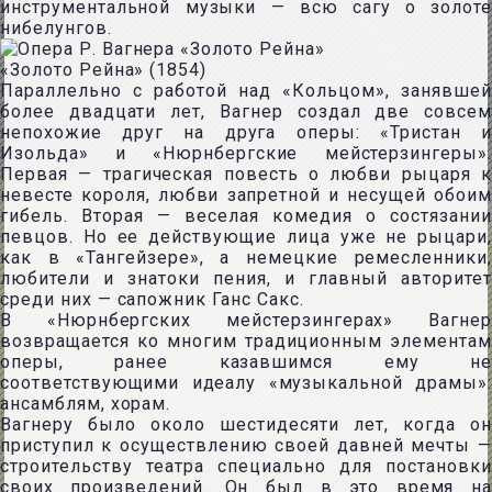
инструментальной музыки — всю сагу о золоте
нибелунгов.
«Золото Рейна» (1854)
Параллельно с работой над «Кольцом», занявшей
более двадцати лет, Вагнер создал две совсем
непохожие друг на друга оперы: «Тристан и
Изольда» и «Нюрнбергские мейстерзингеры».
Первая — трагическая повесть о любви рыцаря к
невесте короля, любви запретной и несущей обоим
гибель. Вторая — веселая комедия о состязании
певцов. Но ее действующие лица уже не рыцари,
как в «Тангейзере», а немецкие ремесленники,
любители и знатоки пения, и главный авторитет
среди них — сапожник Ганс Сакс.
В «Нюрнбергских мейстерзингерах» Вагнер
возвращается ко многим традиционным элементам
оперы, ранее казавшимся ему не
соответствующими идеалу «музыкальной драмы»:
ансамблям, хорам.
Вагнеру было около шестидесяти лет, когда он
приступил к осуществлению своей давней мечты —
строительству театра специально для постановки
своих произведений. Он был в это время на