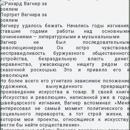
Портрет Вагнера за
роялем
Вагнеру удалось бежать. Начались годы изгнания,
ставшие годами работы над основными
сочинениями — литературными и музыкальными.
Вагнер не был последовательным
революционером. Он остро чувствовал
несправедливость буржуазного общественного
устройства, безраздельную власть денег,
неравенство, ужасающую нищету рядом со
сказочной роскошью. Это и привело его к
революции.
Но более всего его угнетало зависимое положение
художника, вынужденного превращать
произведение искусства в товар. В своей книге
«Искусство и революция», написанной уже в годы
швейцарского изгнания, Вагнер вспоминал: «Меня
интересовал не самый момент политического и
социального переворота, а тот строй жизни, в
котором мои проекты, относящиеся к искусству,
могли бы найти осуществление».