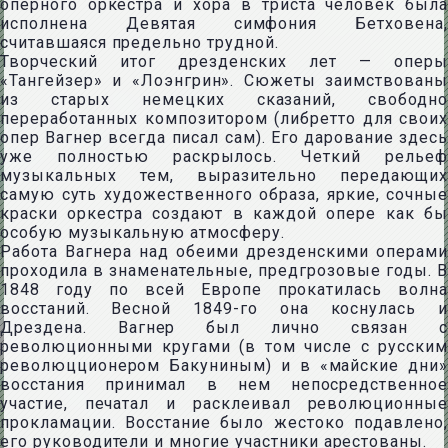
оперного оркестра и хора в триста человек была
исполнена Девятая симфония Бетховена,
считавшаяся предельно трудной.
Творческий итог дрезденских лет — оперы
«Тангейзер» и «Лоэнгрин». Сюжеты заимствованы
из старых немецких сказаний, свободно
переработанных композитором (либретто для своих
опер Вагнер всегда писал сам). Его дарование здесь
уже полностью раскрылось. Четкий рельеф
музыкальных тем, выразительно передающих
самую суть художественного образа, яркие, сочные
краски оркестра создают в каждой опере как бы
особую музыкальную атмосферу.
Работа Вагнера над обеими дрезденскими операми
проходила в знаменательные, предгрозовые годы. В
1848 году по всей Европе прокатилась волна
восстаний. Весной 1849-го она коснулась и
Дрездена. Вагнер был лично связан с
революционными кругами (в том числе с русским
революцционером Бакуниным) и в «майские дни»
восстания принимал в нем непосредственное
участие, печатал и расклеивал революционные
прокламации. Восстание было жестоко подавлено,
его руководители и многие участники арестованы.