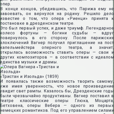
опер.
В конце концов, убедившись, что Парижа ему не
завоевать, он вернулся на родину. Решило дело
известие о том, что опера «Риенци» принята к
постановке в дрезденском театре.
Это был первый успех, и даже триумф. Легендарное
колесо фортуны — богини судьбы — вдруг
повернулось в его сторону. После парижских
злоключений Вагнер получил приглашение на пост
капельмейстера оперного театра, а значит,
открылась возможность ставить оперы — свои и
других композиторов — в соответствии с идеалом
единства музыки и драмы.
«Тристан и Изольда» (1859)
И появилась также возможность творить самому,
уже имея уверенность, что новое произведение
увидит свет рампы. Казалось бы, Дрезденские годы
были чрезвычайно продуктивны. Вагнер поставил в
театре классические оперы Глюка, Моцарта,
Бетховена, оперы Вебера — одного из первых
немецких романтиков. Под его управлением силами