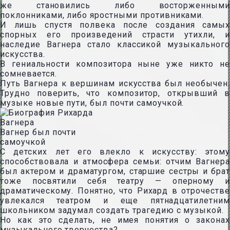
же становились либо восторженными
поклонниками, либо яростными противниками.
И лишь спустя полвека после создания самых
спорных его произведений страсти утихли, и
наследие Вагнера стало классикой музыкального
искусства.
В гениальности композитора ныне уже никто не
сомневается.
Путь Вагнера к вершинам искусства был необычен.
Трудно поверить, что композитор, открывший в
музыке новые пути, был почти самоучкой.
Вагнер был почти
самоучкой
С детских лет его влекло к искусству: этому
способствовала и атмосфера семьи: отчим Вагнера
был актером и драматургом, старшие сестры и брат
тоже посвятили себя театру — оперному и
драматическому. Понятно, что Рихард в отрочестве
увлекался театром и еще пятнадцатилетним
школьником задумал создать трагедию с музыкой.
Но как это сделать, не имея понятия о законах
музыкального творчества?