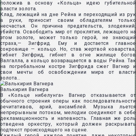
положив в основу «Кольца» идею губительной
власти золота.
Клад, лежащий на дне Рейна и переходящий из рук
в руки, приносит своим обладателям только
несчастья. Он причина предательств, злодеяний,
убийств. Освободить мир от проклятия, лежащего на
этом золоте, может только герой, не знающий
страха,— Зигфрид. Ему и достается главное
сокровище — кольцо. Но, став жертвой коварства,
гибнет Зигфрид, гибнет в огне жилище богов
Валгалла, а кольцо возвращается в воды Рейна. Так
на погребальном костре Зигфрида сжег Вагнер и
свои мечты об освобождении мира от власти
золота…
Валькирия Вагнера
В «Кольце нибелунга» Вагнер отказывается от
обычного строения оперы как последовательности
речитативов, арий, ансамблей. Музыка льется
непрерывным потоком, мелодии соединяют в себе
декламационность и напевность. Главная же роль
отведена оркестру, который должен раскрывать
подтекст происходящего на сцене.
Каждый герой, каждое понятие, даже некоторые