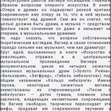
Литературные работы Вагнера посвящены главным
образом вопросам оперного искусства. В книге
«Опера и драма» он подвергает резкой критике
современную ему оперу за то, что в ней музыка
главенствует над драмой. Сам же он считал, что
целью должна быть драма, а музыка — средством.
Зрелые свои сочинения он даже и называет не
операми, а музыкальными драмами.
Но надо сказать, что вопреки собственным
теоретическим взглядам, Вагнер в своих сочинениях
гораздо сильнее как музыкант, чем как драматург.
Круг идей, высказанных в книге «Искусство и
революция», отражен и в центральном
музыкальном произведении Вагнера —
монументальном цикле из четырех сюжетно
связанных музыкальных драм («Золото Рейна»,
«Валькирия», «Зигфрид», «Гибель нибелунгов») под
общим названием «Кольцо нибелунга». Имена
героев, некоторые сюжетные мотивы
заимствованы из старонемецкой «Песни о
нибелунгах» — детях тумана, племени злых
карликов, владеющих несметными сокровищами.
Но Вагнер свободно, творчески пересоздает эти
мифы, придавая им современное звучание и