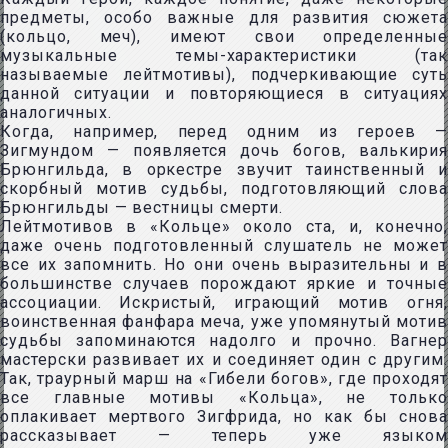
предметы, особо важные для развития сюжета
(кольцо, меч), имеют свои определенные
музыкальные темы-характеристики (так
называемые лейтмотивы), подчеркивающие суть
данной ситуации и повторяющиеся в ситуациях
аналогичных.
Когда, например, перед одним из героев —
Зигмундом — появляется дочь богов, валькирия
Брюнгильда, в оркестре звучит таинственный и
скорбный мотив судьбы, подготовляющий слова
Брюнгильды — вестницы смерти.
Лейтмотивов в «Кольце» около ста, и, конечно,
даже очень подготовленный слушатель не может
все их запомнить. Но они очень выразительны и в
большинстве случаев порождают яркие и точные
ассоциации. Искристый, играющий мотив огня,
воинственная фанфара меча, уже упомянутый мотив
судьбы запоминаются надолго и прочно. Вагнер
мастерски развивает их и соединяет один с другим.
Так, траурный марш на «Гибели богов», где проходят
все главные мотивы «Кольца», не только
оплакивает мертвого Зигфрида, но как бы снова
рассказывает — теперь уже языком