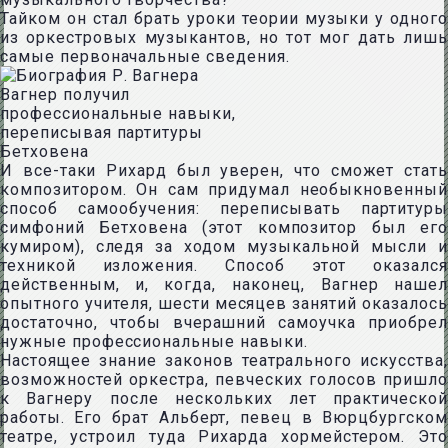
Тайком он стал брать уроки теории музыки у одного
из оркестровых музыкантов, но тот мог дать лишь
самые первоначальные сведения.
Вагнер получил
профессиональные навыки,
переписывая партитуры
Бетховена
И все-таки Рихард был уверен, что сможет стать
композитором. Он сам придумал необыкновенный
способ самообучения: переписывать партитуры
симфоний Бетховена (этот композитор был его
кумиром), следя за ходом музыкальной мысли и
техникой изложения. Способ этот оказался
действенным, и, когда, наконец, Вагнер нашел
опытного учителя, шести месяцев занятий оказалось
достаточно, чтобы вчерашний самоучка приобрел
нужные профессиональные навыки.
Настоящее знание законов театрального искусства,
возможностей оркестра, певческих голосов пришло
к Вагнеру после нескольких лет практической
работы. Его брат Альберт, певец в Вюрцбургском
театре, устроил туда Рихарда хормейстером. Это