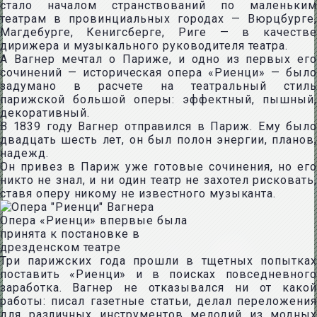
стало началом странствований по маленьким
театрам в провинциальных городах — Вюрцбурге,
Магдебурге, Кенигсберге, Риге — в качестве
дирижера и музыкального руководителя театра.
А Вагнер мечтал о Париже, и одно из первых его
сочинений — историческая опера «Риенци» — было
задумано в расчете на театральный стиль
парижской большой оперы: эффектный, пышный,
декоративный.
В 1839 году Вагнер отправился в Париж. Ему было
двадцать шесть лет, он был полон энергии, планов,
надежд.
Он привез в Париж уже готовые сочинения, но его
никто не знал, и ни один театр не захотел рисковать,
ставя оперу никому не известного музыканта.
Опера «Риенци» впервые была
принята к постановке в
дрезденском театре
Три парижских года прошли в тщетных попытках
поставить «Риенци» и в поисках повседневного
заработка. Вагнер не отказывался ни от какой
работы: писал газетные статьи, делал переложения
для различных инструментов мелодий из модных