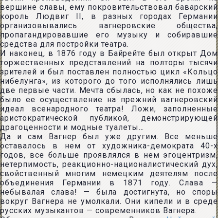
вершине славы, ему покровительствовал баварский
король Людвиг II, в разных городах Германии
организовывались вагнеровские общества,
пропагандировавшие его музыку и собиравшие
средства для постройки театра.
И наконец, в 1876 году в Байрейте был открыт Дом
торжественных представлений на полторы тысячи
зрителей и был поставлен полностью цикл «Кольцо
нибелунга», из которого до того исполнялись лишь
две первые части. Мечта сбылась, но как не похоже
было ее осуществление на прежний вагнеровский
идеал всенародного театра! Ложи, заполненные
аристократической публикой, демонстрирующей
драгоценности и модные туалеты…
Да и сам Вагнер был уже другим. Все меньше
оставалось в нем от художника-демократа 40-х
годов, все больше проявлялся в нем эгоцентризм,
нетерпимость, реакционно-националистический дух,
свойственный многим немецким деятелям после
объединения Германии в 1871 году. Слава —
небывалая слава! — была достигнута, но споры
вокруг Вагнера не умолкали. Они кипели и в среде
русских музыкантов — современников Вагнера.