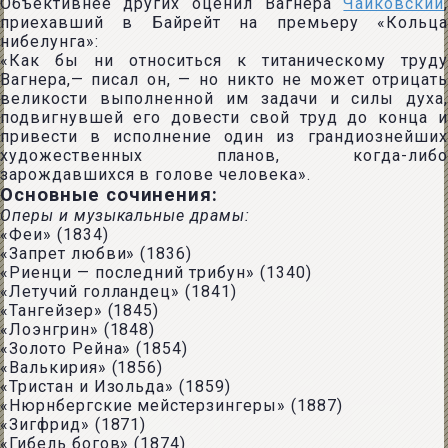
Объективнее других оценил Вагнера
Чайковский
,
приехавший в Байрейт на премьеру «Кольца
нибелунга»:
«Как бы ни относиться к титаническому труду
Вагнера,— писал он, — но никто не может отрицать
великости выполненной им задачи и силы духа,
подвигнувшей его довести свой труд до конца и
привести в исполнение один из грандиознейших
художественных планов, когда-либо
зарождавшихся в голове человека».
Основные сочинения:
Оперы и музыкальные драмы:
«Феи» (1834)
«Запрет любви» (1836)
«Риенци — последний трибун» (1340)
«Летучий голландец» (1841)
«Тангейзер» (1845)
«Лоэнгрин» (1848)
«Золото Рейна» (1854)
«Валькирия» (1856)
«Тристан и Изольда» (1859)
«Нюрнбергские мейстерзингеры» (1887)
«Зигфрид» (1871)
«Гибель богов» (1874)