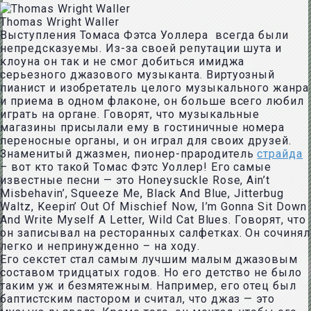
Thomas Wright Waller
Выступления Томаса Фэтса Уоллера всегда были
непредсказуемы. Из-за своей репутации шута и
клоуна он так и не смог добиться имиджа
серьезного джазового музыканта. Виртуозный
пианист и изобретатель целого музыкального жанра
и приема в одном флаконе, он больше всего любил
играть на органе. Говорят, что музыкальные
магазины присылали ему в гостиничные номера
переносные органы, и он играл для своих друзей.
Знаменитый джазмен, пионер-прародитель
страйда
– вот кто такой Томас Фэтс Уоллер! Его самые
известные песни — это Honeysuckle Rose, Ain’t
Misbehavin’, Squeeze Me, Black And Blue, Jitterbug
Waltz, Keepin’ Out Of Mischief Now, I’m Gonna Sit Down
And Write Myself A Letter, Wild Cat Blues. Говорят, что
он записывал на ресторанных салфетках. Он сочинял
легко и непринужденно – на ходу.
Его секстет стал самым лучшим малым джазовым
составом тридцатых годов. Но его детство не было
таким уж и безмятежным. Например, его отец был
баптистским пастором и считал, что джаз — это