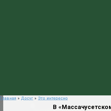
Главная
»
Досуг
»
Это интересно
В «Массачусетском