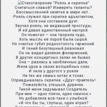
Считаться славой? Измерять таланты?
Бессмысленней занятья в мире нет…
Рояль служил при скрипке адъютантом,
Хотя они составили дуэт.
Звучал рояль, не ведавший простуды,
И ей давал единственный настрой.
Он помогал — она творила чудо,
Хоть мысль её порой была сырой.
Но счастье губит редкостность гармоний.
И гений безутешный ревновал:
Он не видал далёких филармоний,
В других концертных залах не бывал.
Она — рвалась в заоблачные дали,
Жила одна в своих волшебных снах.
И пела у другого у рояля
На тех же самых нотах и тонах.
Оправдывалась скрипка: «Друг-приятель!
Пожалуйста, утешься, дурачок.
Такой меня задумывал Создатель:
При мне — одно плечо, один смычок.»
Но добавляла всё-таки с улыбкой:
«И что бы ты, глупыш, один играл?