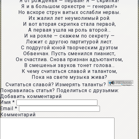
Я от рожденья — первая! Я — скрипка!
Я и в большом оркестре — генерал!»
Но вскоре струн витых ослабли нервы.
Их жалил лет неумолимый рой.
И вот вторая скрипка стала первой,
А первая ушла на роль второй…
И на рояле — скажем по секрету —
Лежит с другою партитурой лист.
С подругой юной творческим дуэтом
Обвенчан. Пусть сменился пианист,
Он счастлив. Снова признан адъютантом,
В смешеньи звуков тонет голова…
К чему считаться славой и талантом,
Пока на свете музыка жива?
Считаться славой? Измерять таланты?
Понравилась статья? Поделиться с друзьями:
Добавить комментарий
Имя
*
Email
*
Комментарий