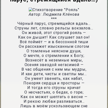
Автор: Людмила Клёнова
***
Чёрный парус, стремящийся вдаль…
Струны лет, словно рельсы вокзалов…
Он живой, этот строгий рояль —
Как он дышит! Как слушает зал он!
Всё поймёт — и в бессонной тиши
Он расскажет изысканным слогом
О томленье неясном души,
О мечте, о стремлении к Богу;
Вознесёт в неземные миры,
Осеняя звездой негасимой —
В час общения с ним мы мудры,
И как дети, чисты и светлы мы…
Он умеет звенеть, как набат,
Покоряя сердца и просторы —
И тогда его струны кричат
О несчастьях, о бедах, о горе;
Как он может шептать о весне —
И рекою любви разливаться…
Лишь в моём ускользающем сне