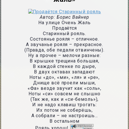
Автор: Борис Вайнер
На улице Очень Жаль
Продаётся
Старинный рояль.
Состоянье рояля – отличное.
А звучанье рояля – прекрасное.
(Правда, обе педали отвинчены).
Ну а прочее – мелочи разные:
В крышке трещина большая,
В каждой стенке по дыре,
В двух октавах западают
Ноты «до», «ми», «ля» и «ре»,
Днище всё проели мыши,
«Фа» везде звучит как «соль»,
Ноты «си» совсем не слышно
(Так же, как и «си-бемоль»),
И не надо клавиш трогать:
Их потом не соберёшь,
А собрали – не настроишь…
В остальном
Рояль хорош!