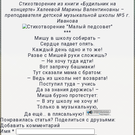
Стихотворение из книги «Будильник на
концерте» Халеевой Марины Валентиновны –
преподавателя
детской музыкальной школы №5 г.
Иванова
***
Мишу в школу собирать –
Сердце падает опять.
Каждый день одно и то же!
Разве с Мишей руки сложишь?
— Не хочу туда идти!
Вот запрячу башмаки!
Тут сказали мама с братом:
— Ведь из школы нет возврата!
Поступил туда – учись
Да за знания держись! –
Миша бурно протестует:
— В эту школу не хочу я!
Только в музыкальную,
Да ещё… в плясальную!
Понравилась статья? Поделиться с друзьями:
Добавить комментарий
Имя
*