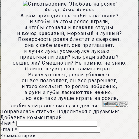
Автор: Асия Алиева
А вам приходилось любить на рояле?
И чтобы на этом рояле играли,
и чтобы стонали и плакали струны,
и вечер красивый, морозный и лунный?
Поверхность рояля блестит и сверкает,
она к себе манит, она приглашает,
и лучик луны усмехнулся лукаво —
привычки ли ради? иль ради забавы?
Грешно ли? Смешно ли? Не помню, не знаю…
Я лишь неуверенно гаммы играю.
Рояль утешает, рояль ублажает,
он все позволяет, он все разрешает,
и тело скользит по роялю небрежно,
а руки и губы ласкают так нежно…
… но все-таки лучше играть на рояле,
любить на рояле смогу я едва ли…
Понравилась статья? Поделиться с друзьями:
Добавить комментарий
Имя
*
Email
*
Комментарий