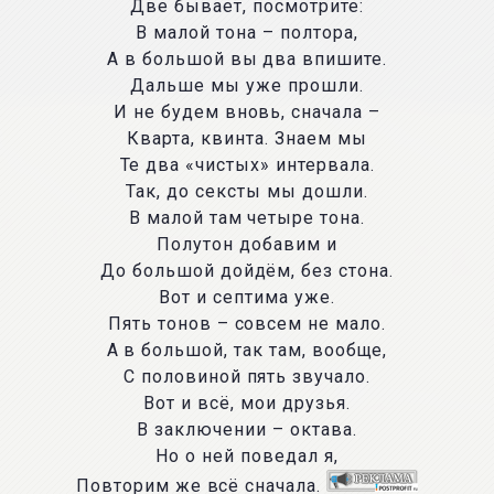
Две бывает, посмотрите:
В малой тона – полтора,
А в большой вы два впишите.
Дальше мы уже прошли.
И не будем вновь, сначала –
Кварта, квинта. Знаем мы
Те два «чистых» интервала.
Так, до сексты мы дошли.
В малой там четыре тона.
Полутон добавим и
До большой дойдём, без стона.
Вот и септима уже.
Пять тонов – совсем не мало.
А в большой, так там, вообще,
С половиной пять звучало.
Вот и всё, мои друзья.
В заключении – октава.
Но о ней поведал я,
Повторим же всё сначала.