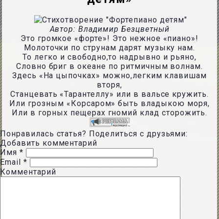
Автор: Владимир Безцветный
Это громкое «форте»! Это нежное «пиано»!
Молоточки по струнам дарят музыку нам.
То легко и свободно,то надрывно и рьяно,
Словно бриг в океане по ритмичным волнам.
Здесь «На цыпочках» можно,легким клавишам
вторя,
Станцевать «Тарантеллу» или в вальсе кружить.
Или грозным «Корсаром» быть владыкою моря,
Или в горных пещерах гномий клад сторожить.
Понравилась статья? Поделиться с друзьями:
Добавить комментарий
Имя
*
Email
*
Комментарий