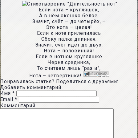
Если нота – кругляшок,
А в нём окошко белое,
Значит, счёт — до четырёх, –
Это нота — целая!
Если к ноте прилепилась
Сбоку палка длинная,
Значит, счёт идёт до двух,
Нота – половинная!
Если в нотном кругляшке
Черня срединка,
То считаем лишь “раз и”,
Нота – четвертинка!
Понравилась статья? Поделиться с друзьями:
Добавить комментарий
Имя
*
Email
*
Комментарий