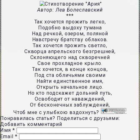
Автор: Лев Болеславский
***
Так хочется прожить легко,
Подобно выдоху тумана
Над речкой, озером, поляной
Навстречу братству облаков.
Так хочется прожить светло,
Скворца апрельского 6езгрешней,
Склоняющего над скворечней
Свое прохладное крыло.
Так хочется, в конце концов,
Под ста обличьями своими
Найти единственное имя,
Открыть начальное лицо.
Но кто подскажет дольний путь,
Освободит от наваждений,
От бесконечных заблуждений,
Чтоб мне с улыбкою вздохнуть?
Понравилась статья? Поделиться с друзьями:
Добавить комментарий
Имя
*
Email
*