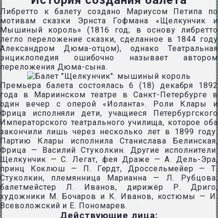
История создания балета
Либретто к балету создано Мариусом Петипа по
мотивам сказки Эрнста Гофмана «Щелкунчик и
Мышиный король» (1816 год; в основу либретто
легло переложение сказки, сделанное в 1844 году
Александром Дюма-отцом), однако Театральная
энциклопедия ошибочно называет автором
переложения Дюма-сына.
Премьера балета состоялась 6 (18) декабря 1892
года в Мариинском театре в Санкт-Петербурге в
один вечер с оперой «Иоланта». Роли Клары и
Фрица исполняли дети, учащиеся Петербургского
Императорского театрального училища, которое оба
закончили лишь через несколько лет в 1899 году.
Партию Клары исполнила Станислава Белинская,
Фрица — Василий Стуколкин. Другие исполнители:
Щелкунчик — С. Легат, фея Драже — А. Дель-Эра,
принц Коклюш — П. Гердт, Дроссельмейер — Т.
Стуколкин, племянница Марианна — Л. Рубцова;
балетмейстер Л. Иванов, дирижёр Р. Дриго,
художники М. Бочаров и К. Иванов, костюмы — И.
Всеволожский и Е. Пономарев.
Действующие лица: