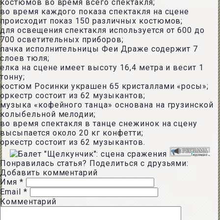
костюмов во время всего спектакля;
во время каждого показа спектакля на сцене
происходит показ 150 различных костюмов;
для освещения спектакля используется от 600 до
700 осветительных приборов;
пачка исполнительницы Феи Драже содержит 7
слоев тюля;
елка на сцене имеет высоту 16,4 метра и весит 1
тонну;
костюм Росинки украшен 65 кристаллами «росы»;
оркестр состоит из 62 музыкантов;
музыка «кофейного танца» основана на грузинской
колыбельной мелодии;
во время спектакля в танце снежинок на сцену
высыпается около 20 кг конфетти;
оркестр состоит из 62 музыкантов.
Понравилась статья? Поделиться с друзьями:
Добавить комментарий
Имя
*
Email
*
Комментарий