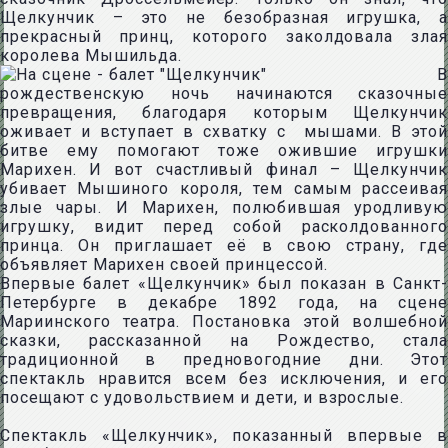
Щелкунчик – это не безобразная игрушка, а
прекрасный принц, которого заколдовала злая
королева Мышильда.
В
рождественскую ночь начинаются сказочные
превращения, благодаря которым Щелкунчик
оживает и вступает в схватку с мышами. В этой
битве ему помогают тоже ожившие игрушки
Марихен. И вот счастливый финал – Щелкунчик
убивает Мышиного короля, тем самым рассеивая
злые чары. И Марихен, полюбившая уродливую
игрушку, видит перед собой расколдованного
принца. Он приглашает её в свою страну, где
объявляет Марихен своей принцессой.
Впервые балет «Щелкунчик» был показан в Санкт-
Петербурге в декабре 1892 года, на сцене
Мариинского театра. Постановка этой волшебной
сказки, рассказанной на Рождество, стала
традиционной в предновогодние дни. Этот
спектакль нравится всем без исключения, и его
посещают с удовольствием и дети, и взрослые.
Спектакль «Щелкунчик», показанный впервые в