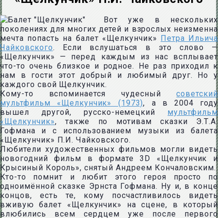
Вот уже в нескольких
поколениях для многих детей и взрослых неизменна
мечта попасть на балет «Щелкунчик»
Петра Ильича
Чайковского
. Если вслушаться в это слово —
«Щелкунчик» — перед каждым из нас всплывает
что-то очень близкое и родное. Не раз приходил к
нам в гости этот добрый и любимый друг. Но у
каждого свой Щелкунчик.
Кому-то вспоминается чудесный
советский
мультфильм «Щелкунчик» (1973)
, а в 2004 год
вышел другой, русско-немецкий
мультфильм
«Щелкунчик»
, также по мотивам сказки Э.Т.А.
Гофмана и с использованием музыки из балета
«Щелкунчик» П.И. Чайковского.
Любители художественных фильмов могли видеть
новогодний фильм в формате 3D «Щелкунчик и
Крысиный Король», снятый Андреем Кончаловским.
Кто-то помнит и любит этого героя просто по
одноимённой сказке Эрнста Гофмана. Ну и, в конце
концов, есть те, кому посчастливилось видеть
вживую балет «Щелкунчик» на сцене, в который
влюбились всем сердцем уже после первого