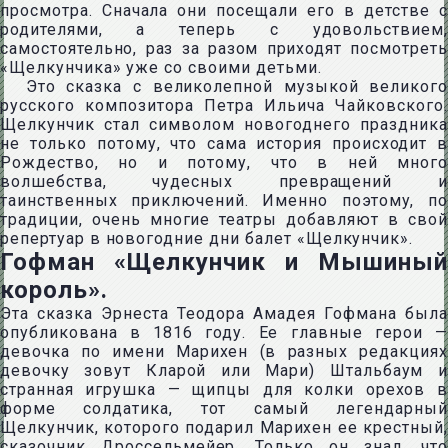
просмотра. Сначала они посещали его в детстве с
родителями, а теперь с удовольствием,
самостоятельно, раз за разом приходят посмотреть
«Щелкунчика» уже со своими детьми.
Это сказка с великолепной музыкой великого
русского композитора Петра Ильича Чайковского.
Щелкунчик стал символом новогоднего праздника
не только потому, что сама история происходит в
Рождество, но и потому, что в ней много
волшебства, чудесных превращений и
таинственных приключений. Именно поэтому, по
традиции, очень многие театры добавляют в свой
репертуар в новогодние дни балет «Щелкунчик».
Гофман «Щелкунчик и Мышиный
король».
Эта сказка Эрнеста Теодора Амадея Гофмана была
опубликована в 1816 году. Ее главные герои —
девочка по имени Марихен (в разных редакциях
девочку зовут Кларой или Мари) Штальбаум и
странная игрушка — щипцы для колки орехов в
форме солдатика, тот самый легендарный
Щелкунчик, которого подарил Марихен ее крестный,
сказочник Дроссельмейер. Только он знал, что