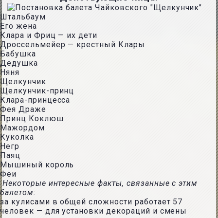
Штальбаум
Его жена
Клара и Фриц — их дети
Дроссельмейер — крестный Клары
Бабушка
Дедушка
Няня
Щелкунчик
Щелкунчик-принц
Клара-принцесса
Фея Драже
Принц Коклюш
Мажордом
Куколка
Негр
Паяц
Мышиный король
Феи
Некоторые интересные факты, связанные с этим
балетом:
за кулисами в общей сложности работает 57
человек — для установки декораций и смены