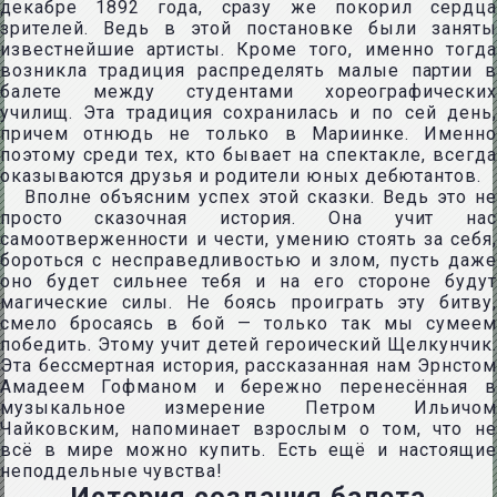
декабре 1892 года, сразу же покорил сердца
зрителей. Ведь в этой постановке были заняты
известнейшие артисты. Кроме того, именно тогда
возникла традиция распределять малые партии в
балете между студентами хореографических
училищ. Эта традиция сохранилась и по сей день,
причем отнюдь не только в Мариинке. Именно
поэтому среди тех, кто бывает на спектакле, всегда
оказываются друзья и родители юных дебютантов.
Вполне объясним успех этой сказки. Ведь это не
просто сказочная история. Она учит нас
самоотверженности и чести, умению стоять за себя,
бороться с несправедливостью и злом, пусть даже
оно будет сильнее тебя и на его стороне будут
магические силы. Не боясь проиграть эту битву,
смело бросаясь в бой — только так мы сумеем
победить. Этому учит детей героический Щелкунчик.
Эта бессмертная история, рассказанная нам Эрнстом
Амадеем Гофманом и бережно перенесённая в
музыкальное измерение Петром Ильичом
Чайковским, напоминает взрослым о том, что не
всё в мире можно купить. Есть ещё и настоящие
неподдельные чувства!