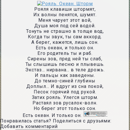
Рояля клавиши штормят,
Их волны пенятся, шумят.
Меня чарует этот вой,
Душа моя под сей водой.
Тонуть не страшно в толще вод,
Когда ты звук, ты сам аккорд.
А берег, кажется, лишь сон.
Есть океан, и только он.
Его родитель ты и раб.
Сирены зов, пред ней ты слаб,
Ты слышишь песню и плывешь.
Экстаз… нирвана… в теле дрожь.
И пальцы как заведены.
До темно-синей глубины
Доплыл… И вдруг из сна покой,
Песок горячий под рукой.
Затих рояль. Улегся шторм.
Растаял зов русалок-волн.
Но берег этот только сон.
Есть океан. И только он.
Понравилась статья? Поделиться с друзьями:
Добавить комментарий