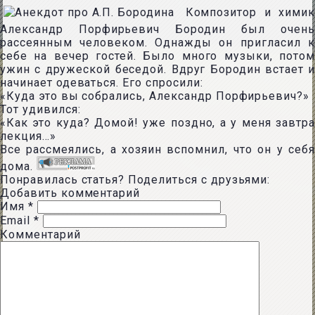
Композитор и химик
Александр Порфирьевич Бородин был очень
рассеянным человеком. Однажды он пригласил к
себе на вечер гостей. Было много музыки, потом
ужин с дружеской беседой. Вдруг Бородин встает и
начинает одеваться. Его спросили:
«Куда это вы собрались, Александр Порфирьевич?»
Тот удивился:
«Как это куда? Домой! уже поздно, а у меня завтра
лекция…»
Все рассмеялись, а хозяин вспомнил, что он у себя
дома.
Понравилась статья? Поделиться с друзьями:
Добавить комментарий
Имя
*
Email
*
Комментарий