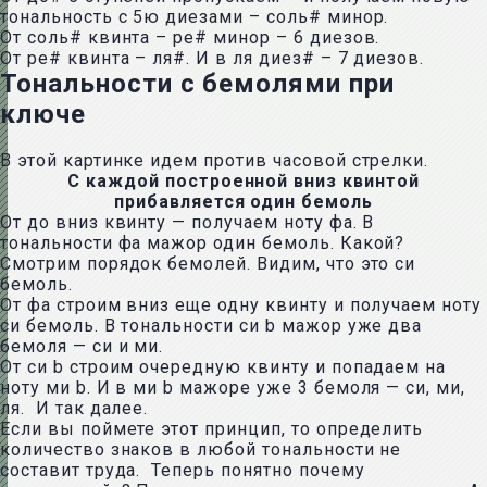
тональность с 5ю диезами – соль# минор.
От соль# квинта – ре# минор – 6 диезов.
От ре# квинта – ля#. И в ля диез# – 7 диезов.
Тональности с бемолями при
ключе
В этой картинке идем против часовой стрелки.
С каждой построенной вниз квинтой
прибавляется один бемоль
От до вниз квинту — получаем ноту фа. В
тональности фа мажор один бемоль. Какой?
Смотрим порядок бемолей. Видим, что это си
бемоль.
От фа строим вниз еще одну квинту и получаем ноту
си бемоль. В тональности си b мажор уже два
бемоля — си и ми.
От си b строим очередную квинту и попадаем на
ноту ми b. И в ми b мажоре уже 3 бемоля — си, ми,
ля. И так далее.
Если вы поймете этот принцип, то определить
количество знаков в любой тональности не
составит труда. Теперь понятно почему