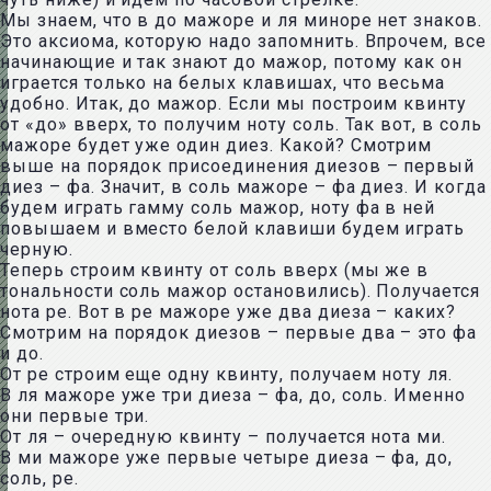
Мы знаем, что в до мажоре и ля миноре нет знаков.
Это аксиома, которую надо запомнить. Впрочем, все
начинающие и так знают до мажор, потому как он
играется только на белых клавишах, что весьма
удобно. Итак, до мажор. Если мы построим квинту
от «до» вверх, то получим ноту соль. Так вот, в соль
мажоре будет уже один диез. Какой? Смотрим
выше на порядок присоединения диезов – первый
диез – фа. Значит, в соль мажоре – фа диез. И когда
будем играть гамму соль мажор, ноту фа в ней
повышаем и вместо белой клавиши будем играть
черную.
Теперь строим квинту от соль вверх (мы же в
тональности соль мажор остановились). Получается
нота ре. Вот в ре мажоре уже два диеза – каких?
Смотрим на порядок диезов – первые два – это фа
и до.
От ре строим еще одну квинту, получаем ноту ля.
В ля мажоре уже три диеза – фа, до, соль. Именно
они первые три.
От ля – очередную квинту – получается нота ми.
В ми мажоре уже первые четыре диеза – фа, до,
соль, ре.