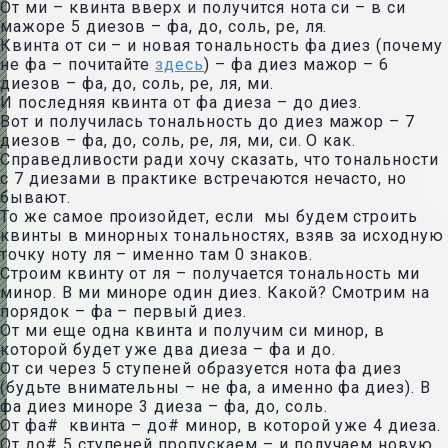
От ми – квинта вверх и получится нота си – в си
мажоре 5 диезов – фа, до, соль, ре, ля.
Квинта от си – и новая тональность фа диез (почему
не фа – почитайте
здесь
) – фа диез мажор – 6
диезов – фа, до, соль, ре, ля, ми.
И последняя квинта от фа диеза – до диез.
Вот и получилась тональность до диез мажор – 7
диезов – фа, до, соль, ре, ля, ми, си. О как.
Справедливости ради хочу сказать, что тональности
с 7 диезами в практике встречаются нечасто, но
бывают.
То же самое произойдет, если мы будем строить
квинты в минорных тональностях, взяв за исходную
точку ноту ля – именно там 0 знаков.
Строим квинту от ля – получается тональность ми
минор. В ми миноре один диез. Какой? Смотрим на
порядок – фа – первый диез.
От ми еще одна квинта и получим си минор, в
которой будет уже два диеза – фа и до.
От си через 5 ступеней образуется нота фа диез
(будьте внимательны – не фа, а именно фа диез). В
фа диез миноре 3 диеза – фа, до, соль.
От фа# квинта – до# минор, в которой уже 4 диеза.
От до# 5 ступеней пропускаем – и получаем новую