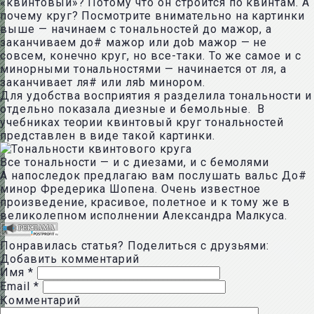
«квинтовый»? Потому что он строится по квинтам. А
почему круг? Посмотрите внимательно на картинки
выше — начинаем с тональностей до мажор, а
заканчиваем до# мажор или доb мажор — не
совсем, конечно круг, но все-таки. То же самое и с
минорными тональностями — начинается от ля, а
заканчивает ля# или ляb минором.
Для удобства восприятия я разделила тональности и
отдельно показала диезные и бемольные. В
учебниках теории квинтовый круг тональностей
представлен в виде такой картинки.
Все тональности — и с диезами, и с бемолями
А напоследок предлагаю вам послушать вальс До#
минор Фредерика Шопена. Очень известное
произведение, красивое, полетное и к тому же в
великолепном исполнении Александра Малкуса.
Понравилась статья? Поделиться с друзьями:
Добавить комментарий
Имя
*
Email
*
Комментарий