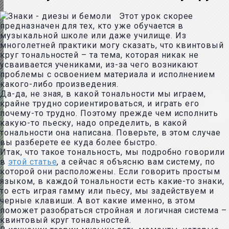
Этот урок скорее
предназначен для тех, кто уже обучается в
музыкальной школе или даже училище. Из
многолетней практики могу сказать, что квинтовый
круг тональностей – та тема, которая никак не
усваивается учениками, из-за чего возникают
проблемы с освоением материала и исполнением
какого-либо произведения.
Да-да, не зная, в какой тональности мы играем,
крайне трудно сориентироваться, и играть его
почему-то трудно. Поэтому прежде чем исполнить
какую-то пьеску, надо определить, в какой
тональности она написана. Поверьте, в этом случае
вы разберете ее куда более быстро.
Итак, что такое тональность, мы подробно говорили
в
этой статье
, а сейчас я объясню вам систему, по
которой они расположены. Если говорить простым
языком, в каждой тональности есть какие-то знаки,
то есть играя гамму или пьесу, мы задействуем и
черные клавиши. А вот какие именно, в этом
поможет разобраться стройная и логичная система –
квинтовый круг тональностей.