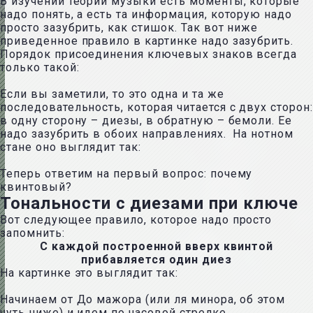
В изучении теории музыки есть моменты, которые
надо понять, а есть та информация, которую надо
просто зазубрить, как стишок. Так вот ниже
приведенное правило в картинке надо зазубрить.
Порядок присоединения ключевых знаков всегда
только такой:
Если вы заметили, то это одна и та же
последовательность, которая читается с двух сторон:
в одну сторону – диезы, в обратную – бемоли. Ее
надо зазубрить в обоих направлениях. На нотном
стане оно выглядит так:
Теперь ответим на первый вопрос: почему
квинтовый?
Тональности с диезами при ключе
Вот следующее правило, которое надо просто
запомнить:
С каждой построенной вверх квинтой
прибавляется один диез
На картинке это выглядит так:
Начинаем от До мажора (или ля минора, об этом
чуть ниже) и идем по часовой стрелке.