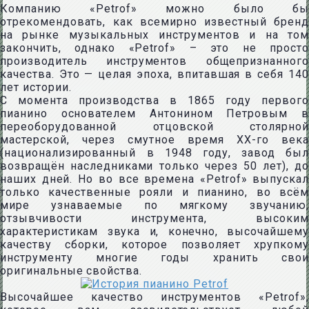
Компанию «Petrof» можно было бы
отрекомендовать, как всемирно известный бренд
на рынке музыкальных инструментов и на том
закончить, однако «Petrof» – это не просто
производитель инструментов общепризнанного
качества. Это — целая эпоха, впитавшая в себя 140
лет истории.
С момента производства в 1865 году первого
пианино основателем Антонином Петровым в
переоборудованной отцовской столярной
мастерской, через смутное время XX-го века
(национализированный в 1948 году, завод был
возвращён наследниками только через 50 лет), до
наших дней. Но во все времена «Petrof» выпускал
только качественные рояли и пианино, во всём
мире узнаваемые по мягкому звучанию,
отзывчивости инструмента, высоким
характеристикам звука и, конечно, высочайшему
качеству сборки, которое позволяет хрупкому
инструменту многие годы хранить свои
оригинальные свойства.
Высочайшее качество инструментов «Petrof»,