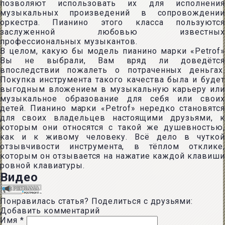
позволяют использовать их для исполнения
музыкальных произведений в сопровождении
оркестра. Пианино этого класса пользуются
заслуженной любовью известных
профессиональных музыкантов.
В целом, какую бы модель пианино марки «Petrof»
Вы не выбрали, Вам вряд ли доведётся
впоследствии пожалеть о потраченных деньгах.
Покупка инструмента такого качества была и будет
выгодным вложением в музыкальную карьеру или
музыкальное образование для себя или своих
детей. Пианино марки «Petrof» нередко становятся
для своих владельцев настоящими друзьями, к
которым они относятся с такой же душевностью,
как и к живому человеку. Всё дело в чуткой
отзывчивости инструмента, в тёплом отклике,
которым он отзывается на нажатие каждой клавиши
ровной клавиатуры.
Видео
Понравилась статья? Поделиться с друзьями:
Добавить комментарий
Имя
*