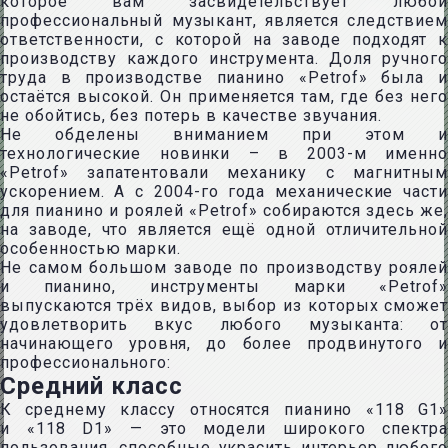
которое вам засвидетельствует любой
профессиональный музыкант, является следствием
ответственности, с которой на заводе подходят к
производству каждого инструмента. Доля ручного
труда в производстве пианино «Petrof» была и
остаётся высокой. Он применяется там, где без него
не обойтись, без потерь в качестве звучания.
Не обделены вниманием при этом и
технологические новинки – в 2003-м именно
«Petrof» запатентовали механику с магнитным
ускорением. А с 2004-го года механические части
для пианино и роялей «Petrof» собираются здесь же,
на заводе, что является ещё одной отличительной
особенностью марки.
Не самом большом заводе по производству роялей
и пианино, инструменты марки «Petrof»
выпускаются трёх видов, выбор из которых сможет
удовлетворить вкус любого музыканта: от
начинающего уровня, до более продвинутого и
профессионального:
Средний класс
К среднему классу относятся пианино «118 G1»
и «118 D1» — это модели широкого спектра
пользования, способные украсить интерьер любого