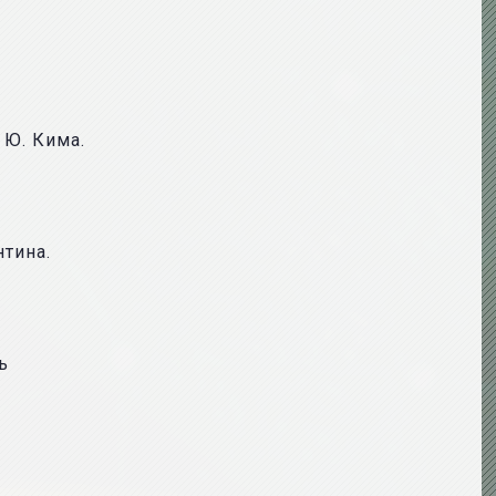
 Ю. Кима.
нтина.
ь