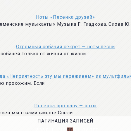
Ноты «Песенка друзей»
еменские музыканты» Музыка Г. Гладкова. Слова Ю.
Огромный собачий секрет — ноты песни
 собачей Только от жизни от жизни
да «Неприятность эту мы переживем» из мультфиль
рю прохожим. Если
Песенка про папу — ноты
песен мы с вами вместе Спели
ПАГИНАЦИЯ ЗАПИСЕЙ
НАЗАД
1
…
19
20
21
ДАЛЕЕ