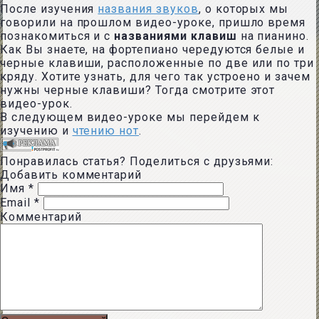
После изучения
названия звуков
, о которых мы
говорили на прошлом видео-уроке, пришло время
познакомиться и с
названиями клавиш
на пианино.
Как Вы знаете, на фортепиано чередуются белые и
черные клавиши, расположенные по две или по три
кряду. Хотите узнать, для чего так устроено и зачем
нужны черные клавиши? Тогда смотрите этот
видео-урок.
В следующем видео-уроке мы перейдем к
изучению и
чтению нот
.
Понравилась статья? Поделиться с друзьями:
Добавить комментарий
Имя
*
Email
*
Комментарий