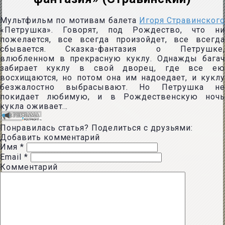
Мультфильм по мотивам балета
Игоря Стравинского
«Петрушка». Говорят, под Рождество, что ни
пожелается, все всегда произойдет, все всегда
сбывается. Сказка-фантазия о Петрушке,
влюбленном в прекрасную куклу. Однажды багач
забирает куклу в свой дворец, где все ею
восхищаются, но потом она им надоедает, и куклу
безжалостно выбрасывают. Но Петрушка не
покидает любимую, и в Рождественскую ночь
кукла оживает…
Понравилась статья? Поделиться с друзьями:
Добавить комментарий
Имя
*
Email
*
Комментарий