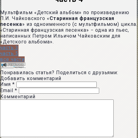
Мультфильм «Детский альбом» по произведению
П.И. Чайковского «
Старинная французская
песенка
» из одноименного (с мультфильмом) цикла.
«Старинная французская песенка» − одна из пьес,
написанных Петром Ильичом Чайковским для
«Детского альбома».
часть 3
часть 5
все части
Понравилась статья? Поделиться с друзьями:
Добавить комментарий
Имя
*
Email
*
Комментарий