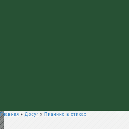
Главная
»
Досуг
»
Пианино в стихах