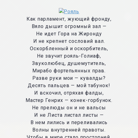
Как парламент, жующий фронду,
Вяло дышит огромный зал —
Не идет Гора на Жиронду
И не крепнет сословий вал.
Оскорбленный и оскорбитель,
Не звучит рояль-Голиаф,
Звуколюбец, душемутитель,
Мирабо фортепьянных прав.
Разве руки мои — кувалды?
Десять пальцев — мой табунок!
И вскочил, отряхая фалды,
Мастер Генрих — конек-горбунок.
Не прелюды он и не вальсы
И не Листа листал листы —
В нем лились и переливались
Волны внутренней правоты.
Чтобы в мире стало просторней,