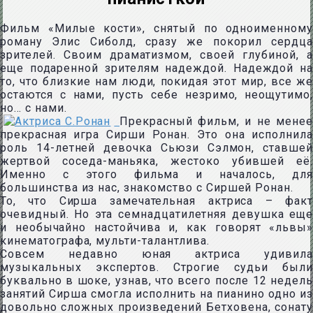
Фильм «Милые кости», снятый по одноименному
роману Элис Сиболд, сразу же покорил сердца
зрителей. Своим драматизмом, своей глубиной, а
еще подаренной зрителям надеждой. Надеждой на
то, что близкие нам люди, покидая этот мир, все же
остаются с нами, пусть себе незримо, неощутимо,
но… с нами.
Прекрасный фильм, и не менее
прекрасная игра Сирши Ронан. Это она исполнила
роль 14-летней девочка Сьюзи Сэлмон, ставшей
жертвой соседа-маньяка, жестоко убившей её.
Именно с этого фильма и началось, для
большинства из нас, знакомство с Сиршей Ронан.
То, что Сирша замечательная актриса – факт
очевидный. Но эта семнадцатилетняя девушка еще
и необычайно настойчива и, как говорят «львы»
кинематографа, мульти-талантлива.
Совсем недавно юная актриса удивила
музыкальных экспертов. Строгие судьи были
буквально в шоке, узнав, что всего после 12 недель
занятий Сирша смогла исполнить на пианино одно из
довольно сложных произведений Бетховена, сонату