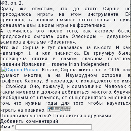
№3, оп. 2.
Сразу же отметим, что до этого Сирше не
приходилось играть на этом инструменте. Ей
пришлось, в полном смысле этого слова, с нуля
осваивать азы школы игры на фортепиано.
А случилось это после того, как актрисе было
предложено сыграть роль Элеоноры — девушки-
вампира в фильме «Византия».
Что же, Сирша и тут оказалась на высоте. И как
«вампир» :), и как пианистка. Ее триумфу была
посвящена статья в самом главном печатном
издании Ирландии – газете Irish Independent.
Кстати, Сирша живет не в США, как
думают многие, а на Изумрудном острове, в
графстве Карлоу. В переводе с ирландского ее имя
— Свобода. Оно, пожалуй, и символично. Человек с
таким именем и должен добиваться многого, будучи
свободным от штампов, от общепринятого мнения о
том, что нужны годы для того, чтобы научиться
играть на пианино.
Понравилась статья? Поделиться с друзьями:
Добавить комментарий
Имя
*