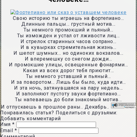
Свою историю ты играешь на фортепиано…
Длинные пальцы… грустный мотив…
Ты немного промокший и пьяный…
Ты изможден и устал от лживости лиц…
И стрелок старинных часов сопрано…
И в кувырках стремительная жизнь…
И шепот шумных… но одиноких вокзалов…
И вперемешку со снегом дожди…
И промокшие улицы, освещенные фонарями…
Какая из всех дорог тебя приютит…
Ты немного уставший и пьяный…
И за поворотом… Лишь бы было, куда идти…
И эта ночь, затянувшаяся на пару недель…
И заполняют пустоту звуки фортепиано…
Ты напеваешь до боли знакомый мотив…
И отпускаешь в прошлое раны.. Декабрь..
Понравилась статья? Поделиться с друзьями:
Добавить комментарий
Имя
*
Email
*
Комментарий