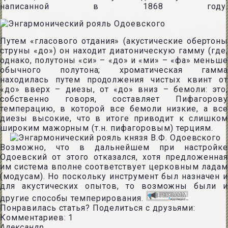
написанной в 1868 году.
Путем «гласового отдания» (акустические обертоны
струны «до») он находит диатоническую гамму (где,
однако, полутоны «си» – «до» и «ми» – «фа» меньше
обычного полутона; хроматическая гамма
находилась путем продолжения чистых квинт от
«до» вверх – диезы, от «до» вниз – бемоли: это,
собственно говоря, составляет Пифагорову
темперацию, в которой все бемоли низкие, а все
диезы высокие, что в итоге приводит к слишком
широким мажорным (т.н. пифагоровым) терциям.
Возможно, что в дальнейшем при настройке
Одоевский от этого отказался, хотя предложенная
им система вполне соответствует церковным ладам
(модусам). Но поскольку инструмент был назначен и
для акустических опытов, то возможны были и
другие способы темперирования.
Понравилась статья? Поделиться с друзьями:
Комментариев: 1
Александр