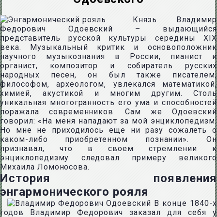
Князь Владимир
Федорович Одоевский – выдающийся
представитель русской культуры середины XIX
века. Музыкальный критик и основоположник
научного музыкознания в России, пианист и
органист, композитор и собиратель русских
народных песен, он был также писателем,
философом, археологом, увлекался математикой,
химией, акустикой и многим другим. Столь
уникальная многогранность его ума и способностей
поражала современников. Сам же Одоевский
говорил: «На меня нападают за мой энциклопедизм.
Но мне не приходилось еще ни разу сожалеть о
каком-либо приобретенном познании». Он
признавал, что в своем стремлении к
энциклопедизму следовал примеру великого
Михаила Ломоносова.
История появления
энгармонического рояля
В конце 1840-х
годов Владимир Федорович заказал для себя у