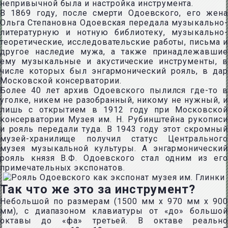
непривычной была и настройка инструмента.
В 1869 году, после смерти Одоевского, его жена
Ольга Степановна Одоевская передала музыкально-
литературную и нотную библиотеку, музыкально-
теоретические, исследовательские работы, письма и
другое наследие мужа, а также принадлежавшие
ему музыкальные и акустические инструменты, в
числе которых был энгармонический рояль, в дар
Московской консерватории.
Более 40 лет архив Одоевского пылился где-то в
уголке, никем не разобранный, никому не нужный, и
лишь с открытием в 1912 году при Московской
консерватории Музея им. Н. Рубинштейна рукописи
и рояль передали туда. В 1943 году этот скромный
музей-хранилище получил статус Центрального
музея музыкальной культуры. А энгармонический
рояль князя В.Ф. Одоевского стал одним из его
примечательных экспонатов.
Так что же это за инструмент?
Небольшой по размерам (1500 мм х 970 мм х 900
мм), с диапазоном клавиатуры от «до» большой
октавы до «фа» третьей. В октаве реально