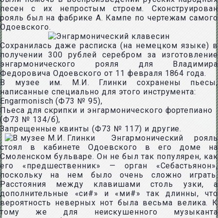
песен с их непростым строем. Сконструирован
рояль был на фабрике А. Кампе по чертежам самого
Одоевского.
Сохранилась даже расписка (на немецком языке) в
получении 300 рублей серебром за изготовление
энгармонического рояля для Владимира
Федоровича Одоевского от 11 февраля 1864 года.
В музее им. М.И. Глинки сохранены пьесы,
написанные специально для этого инструмента:
Engarmonisch (Ф73 № 95),
Пьеса для скрипки и энгармонического фортепиано
(Ф73 № 134/б),
Запрещенные квинты (Ф73 № 117) и другие.
Энгармонический рояль
стоял в кабинете Одоевского в его доме на
Смоленском бульваре. Он не был так популярен, как
его «предшественник» — орган «Себастьянон»,
поскольку на нем было очень сложно играть.
Расстояния между клавишами столь узки, а
дополнительные «си#» и «ми#» так длинны, что
вероятность неверных нот была весьма велика. К
тому же для неискушенного музыканта