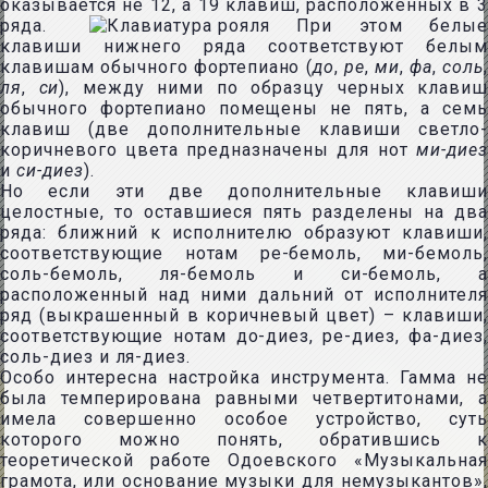
оказывается не 12, а 19 клавиш, расположенных в 3
ряда.
При этом белые
клавиши нижнего ряда соответствуют белым
клавишам обычного фортепиано (
до
,
ре
,
ми
,
фа
,
соль
ля
,
си
), между ними по образцу черных клави
обычного фортепиано помещены не пять, а семь
клавиш (две дополнительные клавиши светло-
коричневого цвета предназначены для нот
ми-диез
и
си-диез
).
Но если эти две дополнительные клавиши
целостные, то оставшиеся пять разделены на два
ряда: ближний к исполнителю образуют клавиши,
соответствующие нотам ре-бемоль, ми-бемоль,
соль-бемоль, ля-бемоль и си-бемоль, а
расположенный над ними дальний от исполнителя
ряд (выкрашенный в коричневый цвет) – клавиши,
соответствующие нотам до-диез, ре-диез, фа-диез,
соль-диез и ля-диез.
Особо интересна настройка инструмента. Гамма не
была темперирована равными четвертитонами, а
имела совершенно особое устройство, суть
которого можно понять, обратившись к
теоретической работе Одоевского «Музыкальная
грамота, или основание музыки для немузыкантов»,