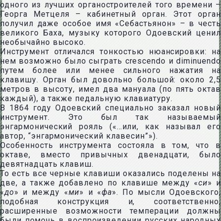
одного из лучших органостроителей того времени –
Георга Метцеля – кабинетный орган. Этот орган
получил даже особое имя «Себастьянон» – в честь
великого Баха, музыку которого Одоевский ценил
необычайно высоко.
Инструмент отличался тонкостью нюансировки: на
нем возможно было сыграть crescendo и diminuendo
путем более или менее сильного нажатия на
клавишу. Орган был довольно большой: около 2,5
метров в высоту, имел два мануала (по пять октав
каждый), а также педальную клавиатуру.
В 1864 году Одоевский специально заказал новый
инструмент. Это был так называемый
энгармонический рояль («…или, как называл его
автор, “энгармонический клавесин”»).
Особенность инструмента состояла в том, что в
октаве, вместо привычных двенадцати, было
девятнадцать клавиш.
То есть все черные клавиши оказались поделены на
две, а также добавлено по клавише между «
си
» и
«
до
» и между «
ми
» и «
фа
». По мысли Одоевского,
подобная конструкция и, соответственно,
расширенные возможности темперации должны
были помочь в воспроизведении русских народных