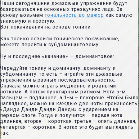
Наши сегодняшние джазовые упражнения будут
базироваться на основных трезвучиях лада. За
основу возьмем
тональность до мажор
как самую
знакомую и простую.
Вот покачивания на основе тоники:
Как только освоили тоническое покачивание,
можете перейти к субдоминантовому:
Ну и последнее «качание» — доминантовое:
Чередуйте тонику и доминанту, доминанту и
субдоминанту, то есть – играйте эти джазовые
упражнения в разных последовательностях.
Сначала можно играть медленно и ровными
нотками. А потом пунктирным ритмом. Нота 5-м
пальцем – подлиннее, а 1-м – покороче. Чтобы было
нагляднее, можно на каждые две ноты произносить
«Данди Данди Данди Данди» с ударением на
первом слоге. Тогда и получится – первая нота
длинная, вторая – короткая, третья – опять длинная,
четвертая – короткая. В нотах это будет выглядеть
так: