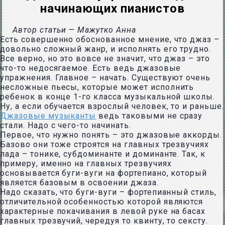
начинающих пианистов
Автор статьи — Мажутко Анна
Есть совершенно обоснованное мнение, что джаз –
довольно сложный жанр, и исполнять его трудно.
Все верно, но это вовсе не значит, что джаз – это
что-то недосягаемое. Есть ведь джазовые
упражнения. Главное – начать. Существуют очень
несложные пьесы, которые может исполнить
ребенок в конце 1-го класса музыкальной школы.
Ну, а если обучается взрослый человек, то и раньше.
Джазовые музыканты
ведь таковыми не сразу
стали. Надо с чего-то начинать.
Первое, что нужно понять – это джазовые аккорды.
Базово они тоже строятся на главных трезвучиях
лада – тонике, субдоминанте и доминанте. Так, к
примеру, именно на главных трезвучиях
основывается буги-вуги на фортепиано, который
является базовым в освоении джаза.
Надо сказать, что буги-вуги – фортепианный стиль,
отличительной особенностью которой являются
характерные покачивания в левой руке на басах
главных трезвучий, чередуя то квинту, то сексту.