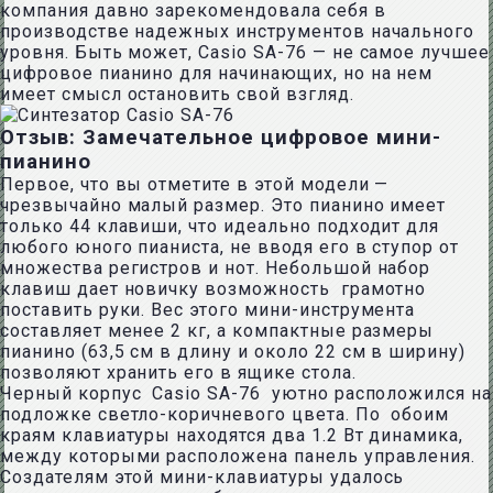
компания давно зарекомендовала себя в
производстве надежных инструментов начального
уровня. Быть может, Casio SA-76 — не самое лучшее
цифровое пианино для начинающих, но на нем
имеет смысл остановить свой взгляд.
Отзыв: Замечательное цифровое мини-
пианино
Первое, что вы отметите в этой модели —
чрезвычайно малый размер. Это пианино имеет
только 44 клавиши, что идеально подходит для
любого юного пианиста, не вводя его в ступор от
множества регистров и нот. Небольшой набор
клавиш дает новичку возможность грамотно
поставить руки. Вес этого мини-инструмента
составляет менее 2 кг, а компактные размеры
пианино (63,5 см в длину и около 22 см в ширину)
позволяют хранить его в ящике стола.
Черный корпус Casio SA-76 уютно расположился на
подложке светло-коричневого цвета. По обоим
краям клавиатуры находятся два 1.2 Вт динамика,
между которыми расположена панель управления.
Создателям этой мини-клавиатуры удалось