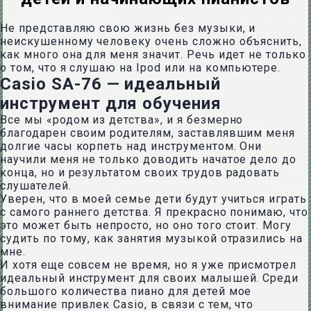
Не представляю свою жизнь без музыки, и
неискушенному человеку очень сложно объяснить,
как много она для меня значит. Речь идет не только
о том, что я слушаю на Ipod или на компьютере.
Casio SA-76 — идеальный
инструмент для обучения
Все мы «родом из детства», и я безмерно
благодарен своим родителям, заставлявшим меня
долгие часы корпеть над инструментом. Они
научили меня не только доводить начатое дело до
конца, но и результатом своих трудов радовать
слушателей.
Уверен, что в моей семье дети будут учиться играть
с самого раннего детства. Я прекрасно понимаю, что
это может быть непросто, но оно того стоит. Могу
судить по тому, как занятия музыкой отразились на
мне.
И хотя еще совсем не время, но я уже присмотрел
идеальный инструмент для своих малышей. Среди
большого количества пиано для детей мое
внимание привлек Casio, в связи с тем, что