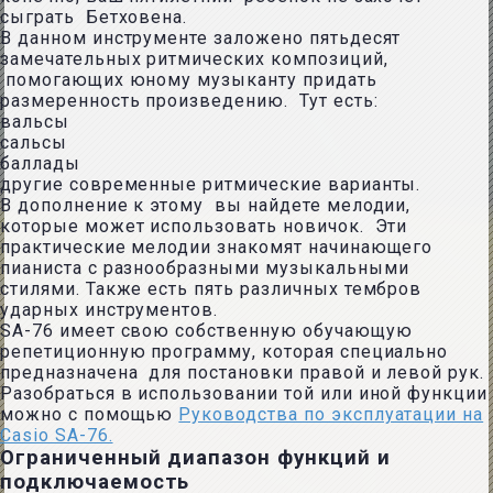
сыграть Бетховена.
В данном инструменте заложено пятьдесят
замечательных ритмических композиций,
помогающих юному музыканту придать
размеренность произведению. Тут есть:
вальсы
сальсы
баллады
другие современные ритмические варианты.
В дополнение к этому вы найдете мелодии,
которые может использовать новичок. Эти
практические мелодии знакомят начинающего
пианиста с разнообразными музыкальными
стилями. Также есть пять различных тембров
ударных инструментов.
SA-76 имеет свою собственную обучающую
репетиционную программу, которая специально
предназначена для постановки правой и левой рук.
Разобраться в использовании той или иной функции
можно с помощью
Руководства по эксплуатации на
Casio SA-76.
Ограниченный диапазон функций и
подключаемость