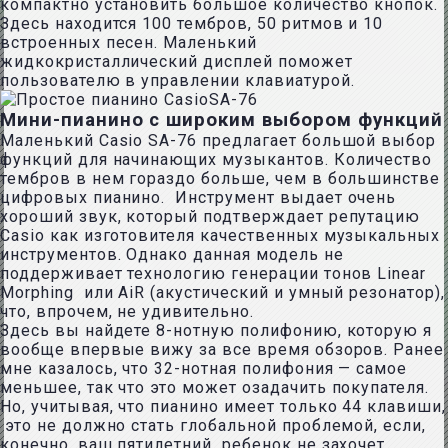
компактно установить большое количество кнопок.
Здесь находится 100 тембров, 50 ритмов и 10
встроенных песен. Маленький
жидкокристаллический дисплей поможет
пользователю в управлении клавиатурой.
Мини-пианино с широким выбором функций
Маленький Casio SA-76 предлагает большой выбор
функций для начинающих музыкантов. Количество
тембров в нем гораздо больше, чем в большинстве
цифровых пианино. Инструмент выдает очень
хороший звук, который подтверждает репутацию
Casio как изготовителя качественных музыкальных
инструментов. Однако данная модель не
поддерживает технологию генерации тонов Linear
Morphing или AiR (акустический и умный резонатор),
что, впрочем, не удивительно.
Здесь вы найдете 8-нотную полифонию, которую я
вообще впервые вижу за все время обзоров. Ранее
мне казалось, что 32-нотная полифония — самое
меньшее, так что это может озадачить покупателя.
Но, учитывая, что пианино имеет только 44 клавиши,
это не должно стать глобальной проблемой, если,
конечно, ваш пятилетний ребенок не захочет