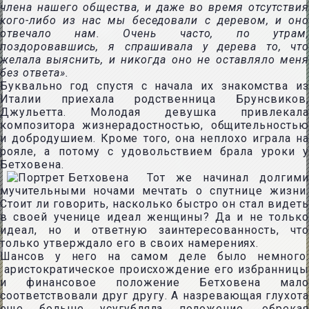
члена нашего общества, и даже во время отсутствия
кого-либо из нас мы беседовали с деревом, и оно
отвечало нам. Очень часто, по утрам,
поздоровавшись, я спрашивала у дерева то, что
желала выяснить, и никогда оно не оставляло меня
без ответа».
Буквально год спустя с начала их знакомства из
Италии приехала родственница Брунсвиков,
Джульетта. Молодая девушка привлекала
композитора жизнерадостностью, общительностью
и добродушием. Кроме того, она неплохо играла на
рояле, а потому с удовольствием брала уроки у
Бетховена.
Тот же начинал долгими
мучительными ночами мечтать о спутнице жизни.
Стоит ли говорить, насколько быстро он стал видеть
в своей ученице идеал женщины? Да и не только
идеал, но и ответную заинтересованность, что
только утверждало его в своих намерениях.
Шансов у него на самом деле было немного:
аристократическое происхождение его избранницы
и финансовое положение Бетховена мало
соответствовали друг другу. А назревающая глухота
еще больше усугубляла положение, обрекая