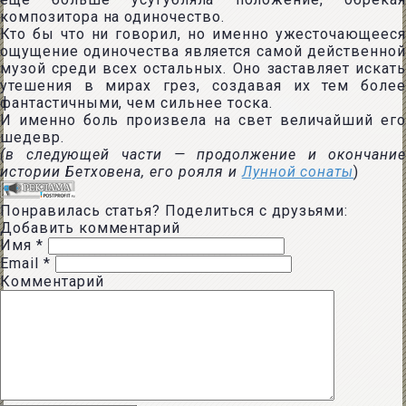
композитора на одиночество.
Кто бы что ни говорил, но именно ужесточающееся
ощущение одиночества является самой действенной
музой среди всех остальных. Оно заставляет искать
утешения в мирах грез, создавая их тем более
фантастичными, чем сильнее тоска.
И именно боль произвела на свет величайший его
шедевр.
(в следующей части — продолжение и окончание
истории Бетховена, его рояля и
Лунной сонаты
)
Понравилась статья? Поделиться с друзьями:
Добавить комментарий
Имя
*
Email
*
Комментарий