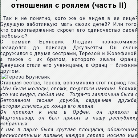
отношения с роялем (часть II)
…Так и не понятно, кого же он видел в ее лице?
Будущую заботливую мать своих детей? Или того,
кто самоотверженно скроет его одиночество своей
любовью?
С семьей Брунсвик Людвиг познакомился
незадолго до приезда Джульетты. Он очень
сдружился с двумя сестрами, Терезой и Жозефиной,
а также с их братом, которого звали Франц.
Девушки стали его ученицами, а Франц – близким
другом.
Старшая сестра, Тереза, вспоминала этот период так:
«Мы были молоды, свежи, по-детски наивны. Всякий,
кто нас видел, любил нас… Тогда-то заключена была с
Бетховеном тесная дружба, сердечная дружба,
которая длилась до конца его жизни.
Он приехал к нам в Орфен, он приехал в
Мартонвазар; он был принят в нашу республику
избранных.
У нас в парке была круглая площадка, обсаженная
великолепными липами; каждое дерево носило имя