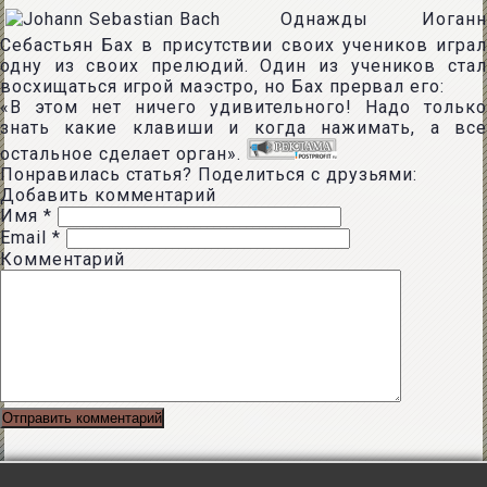
Однажды Иоганн
Себастьян Бах в присутствии своих учеников играл
одну из своих прелюдий. Один из учеников стал
восхищаться игрой маэстро, но Бах прервал его:
«В этом нет ничего удивительного! Надо только
знать какие клавиши и когда нажимать, а все
остальное сделает орган».
Понравилась статья? Поделиться с друзьями:
Добавить комментарий
Имя
*
Email
*
Комментарий