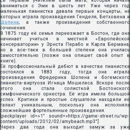
Её первым учителем была мать, которая начала
заниматься с Эми в шесть лет. Уже через год
маленькая пианистка давала первые концерты, на
которых играла произведения Генделя, Бетховена и
Шопена
, а также произведения собственного
сочинения.
В 1875 году её семья переезжает в Бостон, где она
начинает учиться в местной «Европейской
консерватории» у Эрнста Перабо и Карла Бермана,
но в все-таки в большей степени она училась
самостоятельно (позже она опишет свой опыт в
книге).
Её профессиональный дебют в качестве пианистки
состоялся в 1883 году, тогда она играла
произведения Фредерика Шопена и богемского
пианиста-виртуоза Игнаца Мошелеса. Вскоре после
этого она стала солисткой Бостонского
симфонического оркестра. Её игра имела большой
успех.
Критики и простые слушатели находили её
талант уникальным, поскольку она исполняла
сложнейшие фортепьянные произведения.
[peckplayer id=»1″ sound=»https://game-street.ru/wp-
content/uploads/2012/02/amybeach.mp3″]
Через два года она выходит замуж за уже