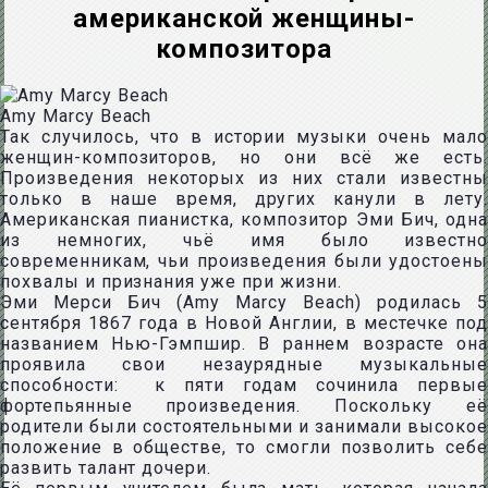
американской женщины-
композитора
Amy Marcy Beach
Так случилось, что в истории музыки очень мало
женщин-композиторов, но они всё же есть.
Произведения некоторых из них стали известны
только в наше время, других канули в лету.
Американская пианистка, композитор Эми Бич, одна
из немногих, чьё имя было известно
современникам, чьи произведения были удостоены
похвалы и признания уже при жизни.
Эми Мерси Бич (Amy Marcy Beach) родилась 5
сентября 1867 года в Новой Англии, в местечке под
названием Нью-Гэмпшир. В раннем возрасте она
проявила свои незаурядные музыкальные
способности: к пяти годам сочинила первые
фортепьянные произведения. Поскольку её
родители были состоятельными и занимали высокое
положение в обществе, то смогли позволить себе
развить талант дочери.