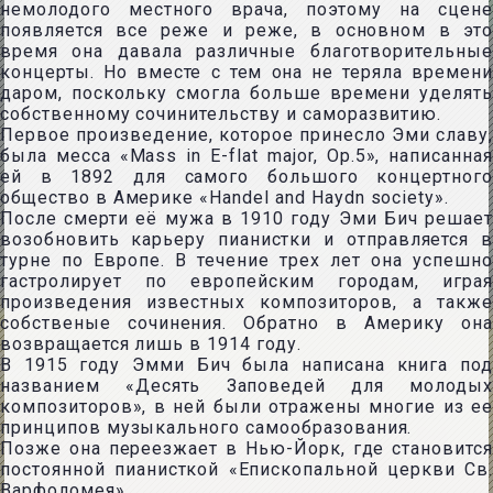
немолодого местного врача, поэтому на сцене
появляется все реже и реже, в основном в это
время она давала различные благотворительные
концерты. Но вместе с тем она не теряла времени
даром, поскольку смогла больше времени уделять
собственному сочинительству и саморазвитию.
Первое произведение, которое принесло Эми славу,
была месса «Mass in E-flat major, Op.5», написанная
ей в 1892 для самого большого концертного
общество в Америке «Handel and Haydn society».
После смерти её мужа в 1910 году Эми Бич решает
возобновить карьеру пианистки и отправляется в
турне по Европе. В течение трех лет она успешно
гастролирует по европейским городам, играя
произведения известных композиторов, а также
собственые сочинения. Обратно в Америку она
возвращается лишь в 1914 году.
В 1915 году Эмми Бич была написана книга под
названием «Десять Заповедей для молодых
композиторов», в ней были отражены многие из ее
принципов музыкального самообразования.
Позже она переезжает в Нью-Йорк, где становится
постоянной пианисткой «Епископальной церкви Св.
Варфоломея».