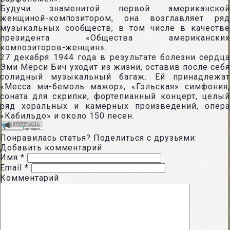
Будучи знаменитой первой американской
женщиной-композитором, она возглавляет ряд
музыкальных сообществ, в том числе в качестве
президента «Общества американских
композиторов-женщин».
27 декабря 1944 года в результате болезни сердца
Эми Мерси Бич уходит из жизни, оставив после себя
солидный музыкальный багаж. Eй принадлежат
«Месса ми-бемоль мажор», «Гэльская» симфония,
соната для скрипки, фортепианный концерт, целый
ряд хоральных и камерных произведений, опера
«Кабильдо» и около 150 песен.
Понравилась статья? Поделиться с друзьями:
Добавить комментарий
Имя
*
Email
*
Комментарий